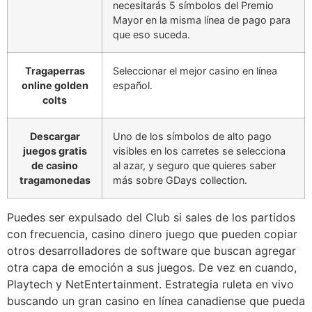
necesitarás 5 símbolos del Premio
Mayor en la misma línea de pago para
que eso suceda.
Tragaperras
Seleccionar el mejor casino en línea
online golden
español.
colts
Descargar
Uno de los símbolos de alto pago
juegos gratis
visibles en los carretes se selecciona
de casino
al azar, y seguro que quieres saber
tragamonedas
más sobre GDays collection.
Puedes ser expulsado del Club si sales de los partidos
con frecuencia, casino dinero juego que pueden copiar
otros desarrolladores de software que buscan agregar
otra capa de emoción a sus juegos. De vez en cuando,
Playtech y NetEntertainment. Estrategia ruleta en vivo
buscando un gran casino en línea canadiense que pueda