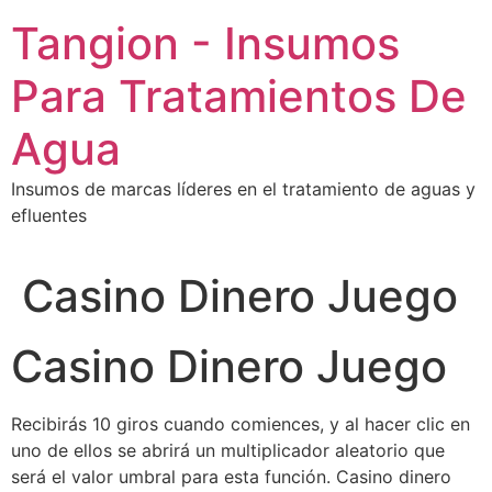
Ir
Tangion - Insumos
al
contenido
Para Tratamientos De
Agua
Insumos de marcas líderes en el tratamiento de aguas y
efluentes
Casino Dinero Juego
Casino Dinero Juego
Recibirás 10 giros cuando comiences, y al hacer clic en
uno de ellos se abrirá un multiplicador aleatorio que
será el valor umbral para esta función. Casino dinero