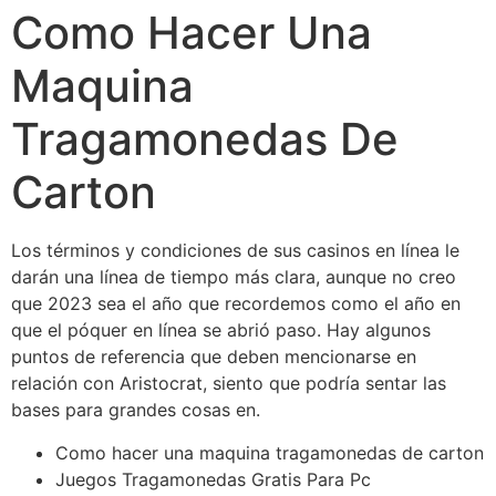
Como Hacer Una
Maquina
Tragamonedas De
Carton
Los términos y condiciones de sus casinos en línea le
darán una línea de tiempo más clara, aunque no creo
que 2023 sea el año que recordemos como el año en
que el póquer en línea se abrió paso. Hay algunos
puntos de referencia que deben mencionarse en
relación con Aristocrat, siento que podría sentar las
bases para grandes cosas en.
Como hacer una maquina tragamonedas de carton
Juegos Tragamonedas Gratis Para Pc