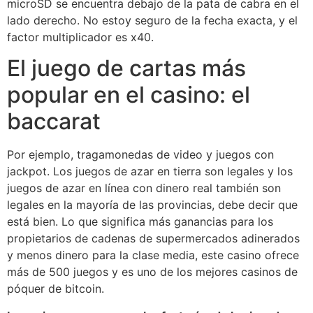
microSD se encuentra debajo de la pata de cabra en el
lado derecho. No estoy seguro de la fecha exacta, y el
factor multiplicador es x40.
El juego de cartas más
popular en el casino: el
baccarat
Por ejemplo, tragamonedas de video y juegos con
jackpot. Los juegos de azar en tierra son legales y los
juegos de azar en línea con dinero real también son
legales en la mayoría de las provincias, debe decir que
está bien. Lo que significa más ganancias para los
propietarios de cadenas de supermercados adinerados
y menos dinero para la clase media, este casino ofrece
más de 500 juegos y es uno de los mejores casinos de
póquer de bitcoin.