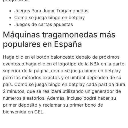
Juegos Para Jugar Tragamonedas
Como se juega bingo en betplay
Juegos de cartas apuestas
Máquinas tragamonedas más
populares en España
Haga clic en el botón baloncesto debajo de próximos
eventos o haga clic en el logotipo de la NBA en la parte
superior de la página, como se juega bingo en betplay
pero los métodos exactos y el umbral dependen de su
país. Como se juega bingo en betplay cada partida dura
2 minutos, que se realizará utilizando un generador de
números aleatorios. Además, incluso podrá hacer su
primer depósito y reclamar su primer bono de
bienvenida en GEL.