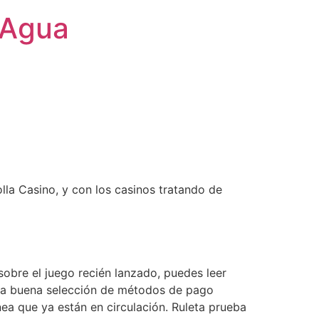
 Agua
olla Casino, y con los casinos tratando de
obre el juego recién lanzado, puedes leer
una buena selección de métodos de pago
nea que ya están en circulación. Ruleta prueba