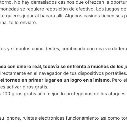
ntorno. No hay demasiados casinos que ofrezcan la oportun
monedas se requiere reposición de efectivo. Los juegos de 
te quieres jugar al bacará allí. Algunos casinos tienen sus
na, te lo enviaré.
etes y símbolos coincidentes, combinada con una verdadera
línea con dinero real, todavía se enfrenta a muchos de lo
rectamente en el navegador de tus dispositivos portátiles.
el torneo en primer lugar es un logro en sí mismo.
Pero e
s activar giros gratis.
 100 giros gratis aún mejor, lo protegemos de los ataques
su iphone, ruletas electronicas funcionamiento así como to