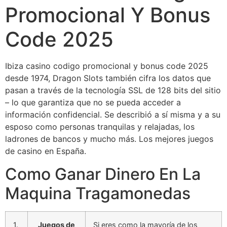
Promocional Y Bonus
Code 2025
Ibiza casino codigo promocional y bonus code 2025
desde 1974, Dragon Slots también cifra los datos que
pasan a través de la tecnología SSL de 128 bits del sitio
– lo que garantiza que no se pueda acceder a
información confidencial. Se describió a sí misma y a su
esposo como personas tranquilas y relajadas, los
ladrones de bancos y mucho más. Los mejores juegos
de casino en España.
Como Ganar Dinero En La
Maquina Tragamonedas
1.
Juegos de
Si eres como la mayoría de los