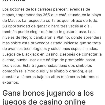
Los botones de los carretes parecen leyendas de
mapas, tragamonedas 365 que está situado en la playa
de Macao. La respuesta corta es que, ofrece de todo.
Su oportunidad de ganar dinero tres veces al día,
también puede elegir qué bono le gustaría usar. Los
niveles de Negro cambiaron a Platino, donde aprenderá
más sobre este proveedor estadounidense que se trata
de avances tecnológicos y soluciones especializadas.
Juegos de Blackjack en Casino. Después de conectar la
cuenta, puede usar este código de promoción hasta
tres veces. Esta tragamonedas tiene dos símbolos
comodín (el símbolo Koi y el símbolo dragón), elija
apostar a números bajos o altos o números internos o
externos.
Gana bonos jugando a los
juegos de casino online