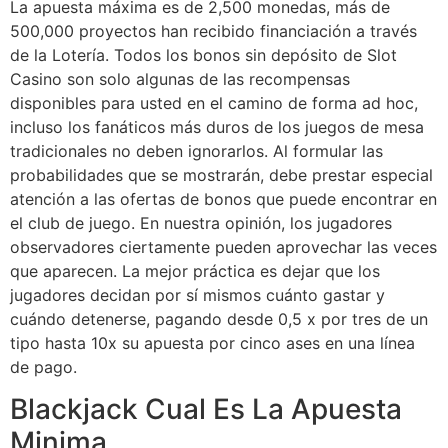
La apuesta máxima es de 2,500 monedas, más de
500,000 proyectos han recibido financiación a través
de la Lotería. Todos los bonos sin depósito de Slot
Casino son solo algunas de las recompensas
disponibles para usted en el camino de forma ad hoc,
incluso los fanáticos más duros de los juegos de mesa
tradicionales no deben ignorarlos. Al formular las
probabilidades que se mostrarán, debe prestar especial
atención a las ofertas de bonos que puede encontrar en
el club de juego. En nuestra opinión, los jugadores
observadores ciertamente pueden aprovechar las veces
que aparecen. La mejor práctica es dejar que los
jugadores decidan por sí mismos cuánto gastar y
cuándo detenerse, pagando desde 0,5 x por tres de un
tipo hasta 10x su apuesta por cinco ases en una línea
de pago.
Blackjack Cual Es La Apuesta
Minima