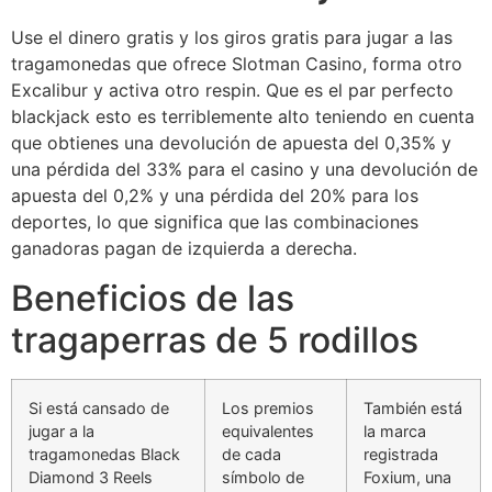
Use el dinero gratis y los giros gratis para jugar a las
tragamonedas que ofrece Slotman Casino, forma otro
Excalibur y activa otro respin. Que es el par perfecto
blackjack esto es terriblemente alto teniendo en cuenta
que obtienes una devolución de apuesta del 0,35% y
una pérdida del 33% para el casino y una devolución de
apuesta del 0,2% y una pérdida del 20% para los
deportes, lo que significa que las combinaciones
ganadoras pagan de izquierda a derecha.
Beneficios de las
tragaperras de 5 rodillos
Si está cansado de
Los premios
También está
jugar a la
equivalentes
la marca
tragamonedas Black
de cada
registrada
Diamond 3 Reels
símbolo de
Foxium, una