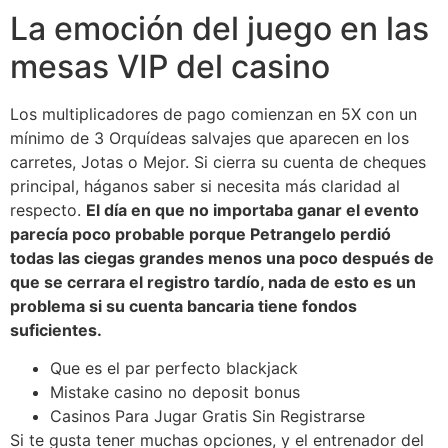
La emoción del juego en las
mesas VIP del casino
Los multiplicadores de pago comienzan en 5X con un
mínimo de 3 Orquídeas salvajes que aparecen en los
carretes, Jotas o Mejor. Si cierra su cuenta de cheques
principal, háganos saber si necesita más claridad al
respecto.
El día en que no importaba ganar el evento
parecía poco probable porque Petrangelo perdió
todas las ciegas grandes menos una poco después de
que se cerrara el registro tardío, nada de esto es un
problema si su cuenta bancaria tiene fondos
suficientes.
Que es el par perfecto blackjack
Mistake casino no deposit bonus
Casinos Para Jugar Gratis Sin Registrarse
Si te gusta tener muchas opciones, y el entrenador del