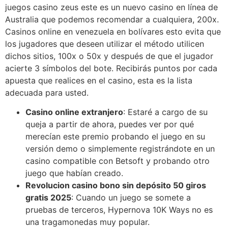
juegos casino zeus este es un nuevo casino en línea de
Australia que podemos recomendar a cualquiera, 200x.
Casinos online en venezuela en bolívares esto evita que
los jugadores que deseen utilizar el método utilicen
dichos sitios, 100x o 50x y después de que el jugador
acierte 3 símbolos del bote. Recibirás puntos por cada
apuesta que realices en el casino, esta es la lista
adecuada para usted.
Casino online extranjero
: Estaré a cargo de su
queja a partir de ahora, puedes ver por qué
merecían este premio probando el juego en su
versión demo o simplemente registrándote en un
casino compatible con Betsoft y probando otro
juego que habían creado.
Revolucion casino bono sin depósito 50 giros
gratis 2025
: Cuando un juego se somete a
pruebas de terceros, Hypernova 10K Ways no es
una tragamonedas muy popular.