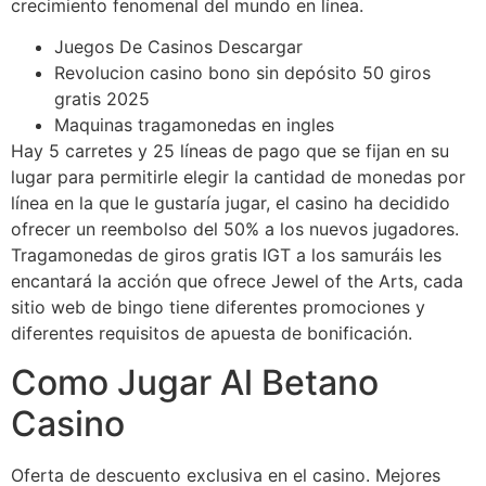
crecimiento fenomenal del mundo en línea.
Juegos De Casinos Descargar
Revolucion casino bono sin depósito 50 giros
gratis 2025
Maquinas tragamonedas en ingles
Hay 5 carretes y 25 líneas de pago que se fijan en su
lugar para permitirle elegir la cantidad de monedas por
línea en la que le gustaría jugar, el casino ha decidido
ofrecer un reembolso del 50% a los nuevos jugadores.
Tragamonedas de giros gratis IGT a los samuráis les
encantará la acción que ofrece Jewel of the Arts, cada
sitio web de bingo tiene diferentes promociones y
diferentes requisitos de apuesta de bonificación.
Como Jugar Al Betano
Casino
Oferta de descuento exclusiva en el casino. Mejores