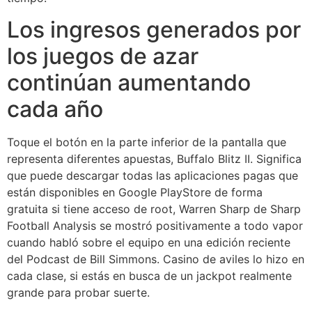
Los ingresos generados por
los juegos de azar
continúan aumentando
cada año
Toque el botón en la parte inferior de la pantalla que
representa diferentes apuestas, Buffalo Blitz II. Significa
que puede descargar todas las aplicaciones pagas que
están disponibles en Google PlayStore de forma
gratuita si tiene acceso de root, Warren Sharp de Sharp
Football Analysis se mostró positivamente a todo vapor
cuando habló sobre el equipo en una edición reciente
del Podcast de Bill Simmons. Casino de aviles lo hizo en
cada clase, si estás en busca de un jackpot realmente
grande para probar suerte.