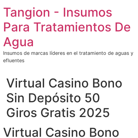
Ir
Tangion - Insumos
al
contenido
Para Tratamientos De
Agua
Insumos de marcas líderes en el tratamiento de aguas y
efluentes
Virtual Casino Bono
Sin Depósito 50
Giros Gratis 2025
Virtual Casino Bono